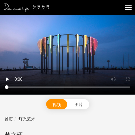
Tog
navi
视频
图片
首页
灯光艺术
梦之环